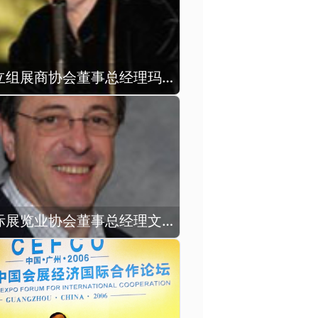
时任独立组展商协会董事总经理玛丽·贝丝·瑞贝德出席论坛
时任国际展览业协会董事总经理文森特·吉拉德出席论坛