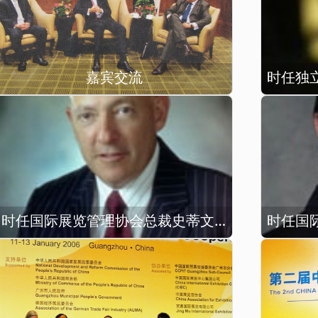
嘉宾交流
时任国际展览管理协会总裁史蒂文·哈克出席论坛