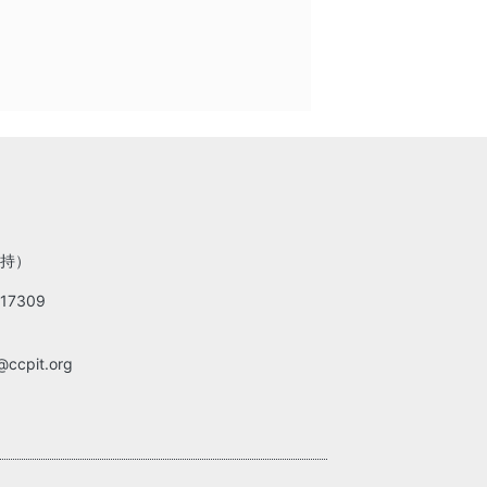
持）
17309
ccpit.org