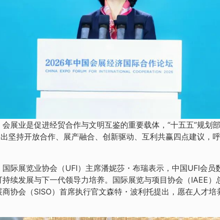
会展业是促进经贸合作与文明互鉴的重要载体，“十五五”规划
提出坚持开放合作、展产融合、创新驱动、互利共赢四点建议，
际展览业协会（UFI）主席潘妮莎・布瑞表示，中国UFI会员数
持续发展与下一代领导力培养。国际展览与项目协会（IAEE
商协会（SISO）首席执行官文森特・波利托提出，愿在人才