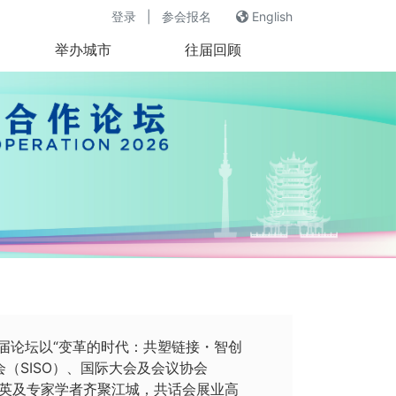
登录
|
参会报名
English
举办城市
往届回顾
。本届论坛以“变革的时代：共塑链接・智创
会（SISO）、国际大会及会议协会
精英及专家学者齐聚江城，共话会展业高