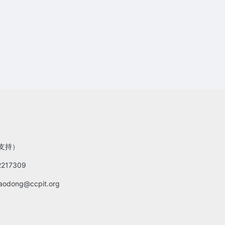
支持）
217309
odong@ccpit.org